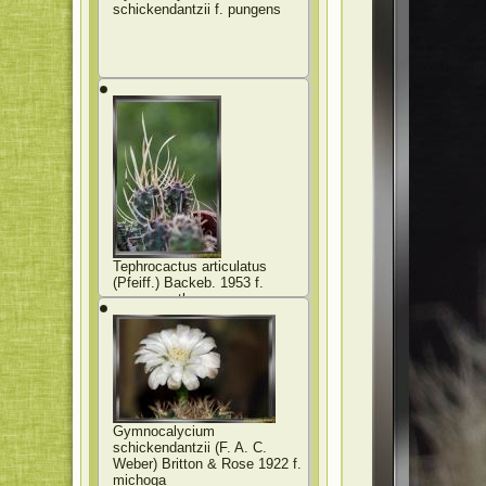
schickendantzii f. pungens
Tephrocactus articulatus
(Pfeiff.) Backeb. 1953 f.
papyracanthus
Gymnocalycium
schickendantzii (F. A. C.
Weber) Britton & Rose 1922 f.
michoga