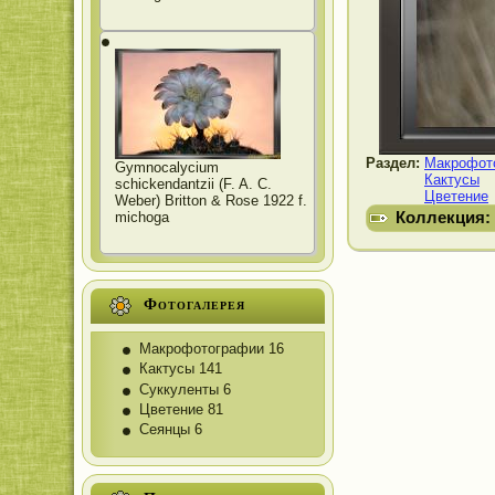
Раздел:
Макрофот
Gymnocalycium
Кактусы
schickendantzii (F. A. C.
Цветение
Weber) Britton & Rose 1922 f.
Коллекция:
michoga
Фотогалерея
Макрофотографии
16
Кактусы
141
Суккуленты
6
Цветение
81
Сеянцы
6