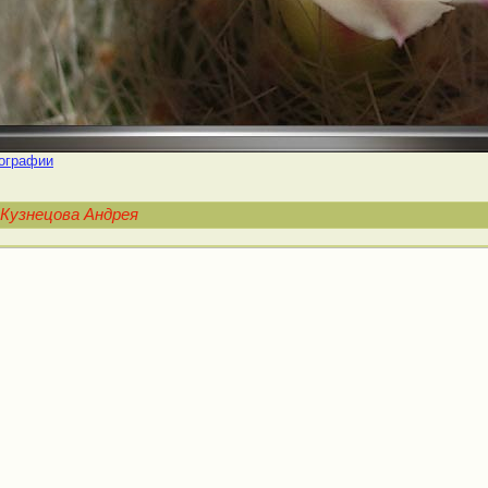
ографии
Кузнецова Андрея