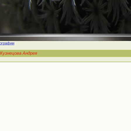
ографии
Кузнецова Андрея