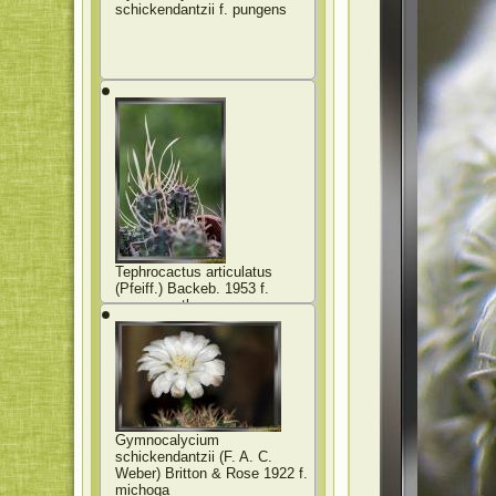
schickendantzii f. pungens
Tephrocactus articulatus
(Pfeiff.) Backeb. 1953 f.
papyracanthus
Gymnocalycium
schickendantzii (F. A. C.
Weber) Britton & Rose 1922 f.
michoga