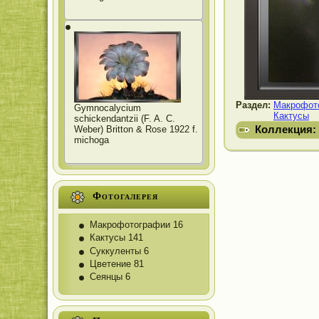
Раздел:
Макрофот
Gymnocalycium
Кактусы
schickendantzii (F. A. C.
Коллекция:
Weber) Britton & Rose 1922 f.
michoga
Фотогалерея
Макрофотографии
16
Кактусы
141
Суккуленты
6
Цветение
81
Сеянцы
6