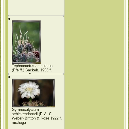
Tephrocactus articulatus
(Pfeiff.) Backeb. 1953 f.
papyracanthus
Gymnocalycium
schickendantzii (F. A. C.
Weber) Britton & Rose 1922 f.
michoga