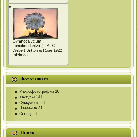
Gymnocalycium
schickendantzii (F. A. C.
Weber) Britton & Rose 1922 f.
michoga
Фотогалерея
Макрофотографии
16
Кактусы
141
Суккуленты
6
Цветение
81
Сеянцы
6
Поиск