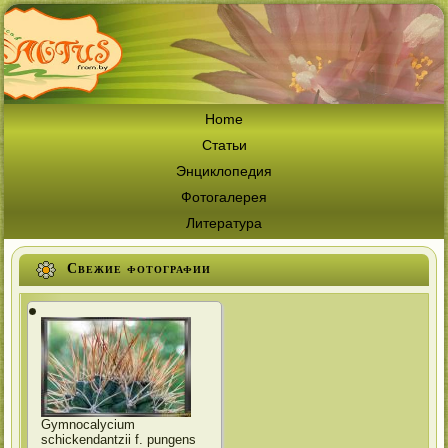
Home
Статьи
Энциклопедия
Фотогалерея
Литература
Свежие фотографии
Gymnocalycium
schickendantzii f. pungens