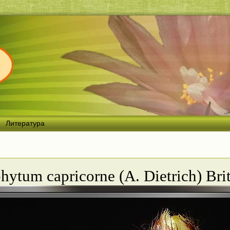
Литература
hytum capricorne (A. Dietrich) Bri