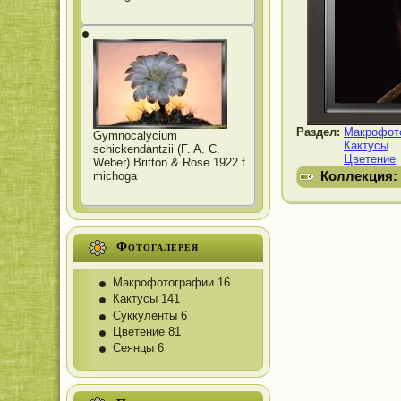
Раздел:
Макрофот
Gymnocalycium
Кактусы
schickendantzii (F. A. C.
Цветение
Weber) Britton & Rose 1922 f.
Коллекция:
michoga
Фотогалерея
Макрофотографии
16
Кактусы
141
Суккуленты
6
Цветение
81
Сеянцы
6