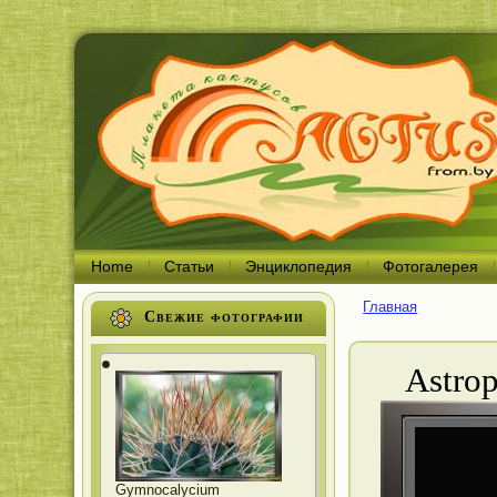
Home
Статьи
Энциклопедия
Фотогалерея
Главная
Вы здесь
Свежие фотографии
Astrop
Gymnocalycium