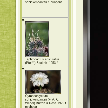
schickendantzii f. pungens
Tephrocactus articulatus
(Pfeiff.) Backeb. 1953 f.
papyracanthus
Gymnocalycium
schickendantzii (F. A. C.
Weber) Britton & Rose 1922 f.
michoga